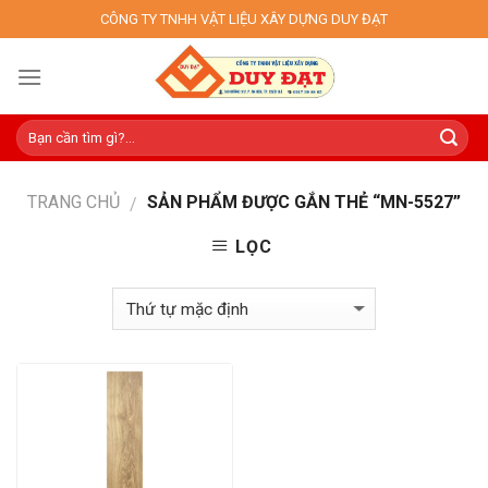
Skip
CÔNG TY TNHH VẬT LIỆU XÂY DỰNG DUY ĐẠT
to
content
TRANG CHỦ
SẢN PHẨM ĐƯỢC GẮN THẺ “MN-5527”
/
LỌC