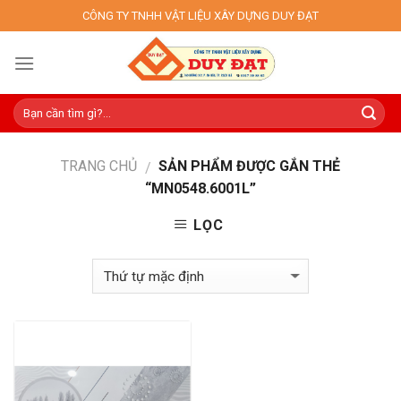
Skip
CÔNG TY TNHH VẬT LIỆU XÂY DỰNG DUY ĐẠT
to
content
TRANG CHỦ
SẢN PHẨM ĐƯỢC GẮN THẺ
/
“MN0548.6001L”
LỌC