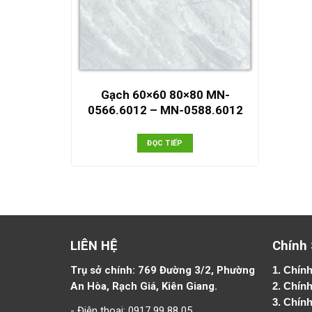
Gạch 60×60 80×80 MN-
0566.6012 – MN-0588.6012
ĐỌC TIẾP
LIÊN HỆ
Chính
Trụ sở chính: 769 Đường 3/2, Phường
1.
Chính
An Hòa, Rạch Giá, Kiên Giang.
2.
Chính
3. Chín
- Điện thoại: 0917 99 88 05