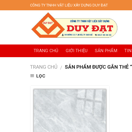
Skip
CÔNG TY TNHH VẬT LIỆU XÂY DỰNG DUY ĐẠT
to
content
TRANG CHỦ
GIỚI THIỆU
SẢN PHẨM
TIN
TRANG CHỦ
SẢN PHẨM ĐƯỢC GẮN THẺ “
/
LỌC