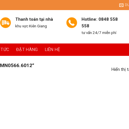
D
Thanh toán tại nhà
Hotline: 0848 558
558
khu vực Kiên Giang
tư vấn 24/7 miễn phí
 TỨC
ĐẶT HÀNG
LIÊN HỆ
MN0566.6012”
Hiển thị 