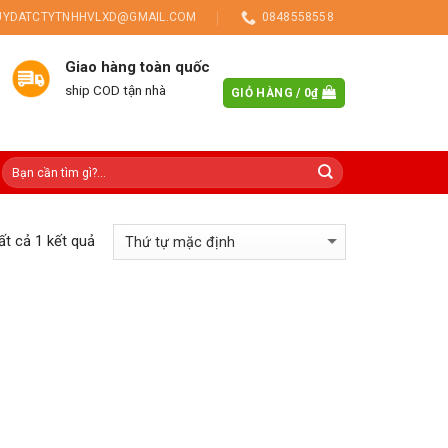
UYDATCTYTNHHVLXD@GMAIL.COM
0848558558
Giao hàng toàn quốc
ship COD tận nhà
GIỎ HÀNG /
0
₫
tất cả 1 kết quả