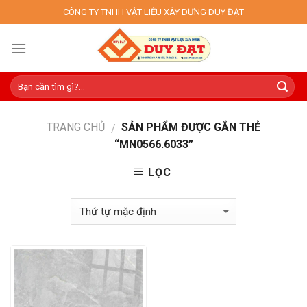
Skip
CÔNG TY TNHH VẬT LIỆU XÂY DỰNG DUY ĐẠT
to
content
TRANG CHỦ
SẢN PHẨM ĐƯỢC GẮN THẺ
/
“MN0566.6033”
LỌC