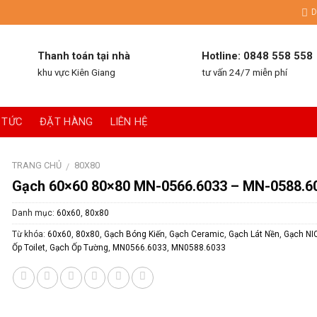
D
Thanh toán tại nhà
Hotline: 0848 558 558
khu vực Kiên Giang
tư vấn 24/7 miễn phí
 TỨC
ĐẶT HÀNG
LIÊN HỆ
TRANG CHỦ
80X80
/
Gạch 60×60 80×80 MN-0566.6033 – MN-0588.6
Danh mục:
60x60
,
80x80
Từ khóa:
60x60
,
80x80
,
Gạch Bóng Kiến
,
Gạch Ceramic
,
Gạch Lát Nền
,
Gạch NI
Ốp Toilet
,
Gạch Ốp Tường
,
MN0566.6033
,
MN0588.6033