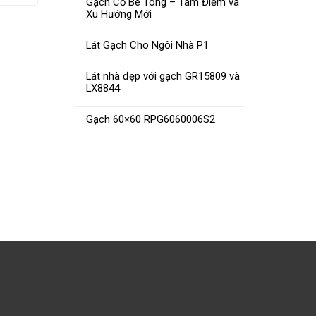
Gạch Cổ Bê Tông – Tâm Điểm và
Xu Hướng Mới
Lát Gạch Cho Ngôi Nhà P1
Lát nhà đẹp với gạch GR15809 và
LX8844
Gạch C
Gạch CMC 80×80 LX8839
Gạch 60×60 RPG6060006S2
ĐỌC TIẾP