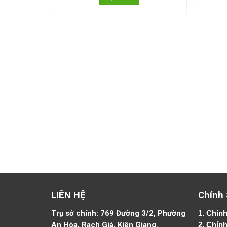
LIÊN HỆ
Chính
Trụ sở chính: 769 Đường 3/2, Phường
1.
Chính
An Hòa, Rạch Giá, Kiên Giang.
2.
Chính