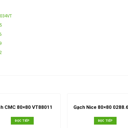
6034VT
5
6
9
2
ch CMC 80×80 VT88011
Gạch Nice 80×80 0288.
ĐỌC TIẾP
ĐỌC TIẾP