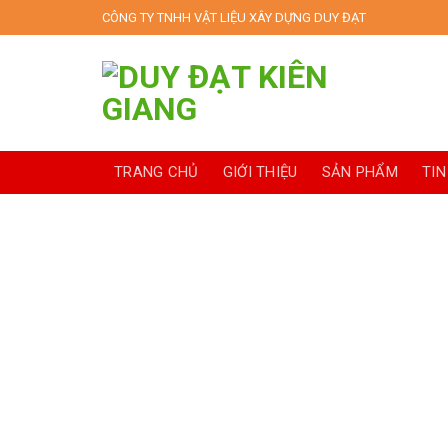
Skip
CÔNG TY TNHH VẬT LIỆU XÂY DỰNG DUY ĐẠT
to
content
TRANG CHỦ
GIỚI THIỆU
SẢN PHẨM
TIN