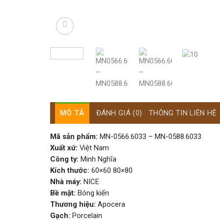
MÔ TẢ
ĐÁNH GIÁ (0)
THÔNG TIN LIÊN HỆ
Mã sản phẩm:
MN-0566.6033 – MN-0588.6033
Xuất xứ:
Việt Nam
Công ty:
Minh Nghĩa
Kích thước:
60×60 80×80
Nhà máy:
NICE
Bề mặt:
Bóng kiến
Thương hiệu:
Apocera
Gạch:
Porcelain