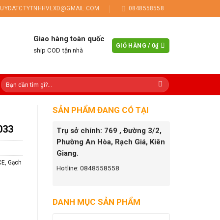
UYDATCTYTNHHVLXD@GMAIL.COM
0848558558
Giao hàng toàn quốc
GIỎ HÀNG /
0
₫
ship COD tận nhà
SẢN PHẨM ĐANG CÓ TẠI
033
Trụ sở chính: 769 , Đường 3/2,
Phường An Hòa, Rạch Giá, Kiên
Giang.
CE
,
Gạch
Hotline: 0848558558
DANH MỤC SẢN PHẨM