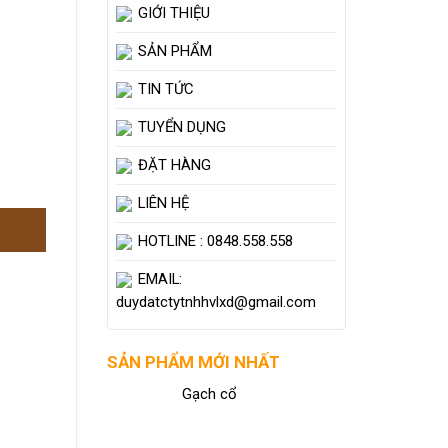
GIỚI THIỆU
SẢN PHẨM
TIN TỨC
TUYỂN DỤNG
ĐẶT HÀNG
LIÊN HỆ
HOTLINE : 0848.558.558
EMAIL:
duydatctytnhhvlxd@gmail.com
SẢN PHẨM MỚI NHẤT
Gạch cổ