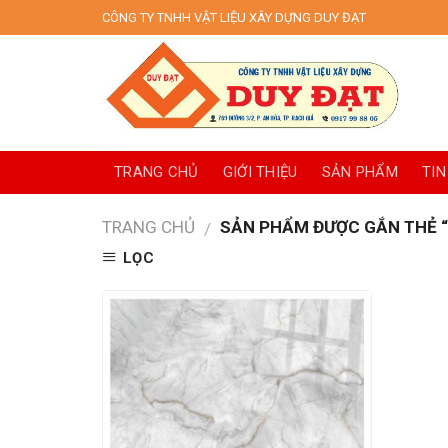
Skip
CÔNG TY TNHH VẬT LIỆU XÂY DỰNG DUY ĐẠT
to
content
TRANG CHỦ
GIỚI THIỆU
SẢN PHẨM
TIN
TRANG CHỦ
SẢN PHẨM ĐƯỢC GẮN THẺ “
/
LỌC