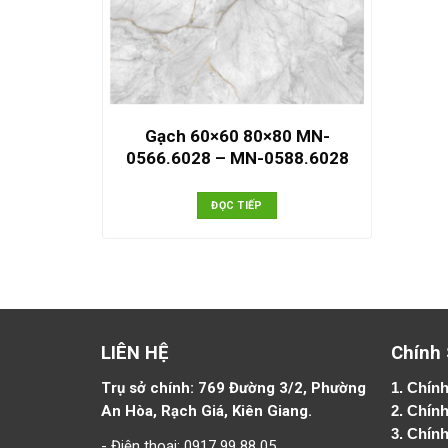
Gạch 60×60 80×80 MN-
0566.6028 – MN-0588.6028
ĐỌC TIẾP
LIÊN HỆ
Chính
Trụ sở chính: 769 Đường 3/2, Phường
1.
Chính
An Hòa, Rạch Giá, Kiên Giang.
2.
Chính
3. Chín
- Điện thoại: 0917 99 88 05