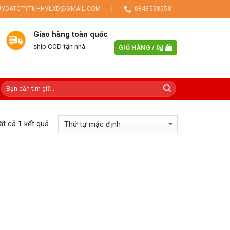
UYDATCTYTNHHVLXD@GMAIL.COM
0848558558
Giao hàng toàn quốc
ship COD tận nhà
GIỎ HÀNG /
0
₫
tất cả 1 kết quả