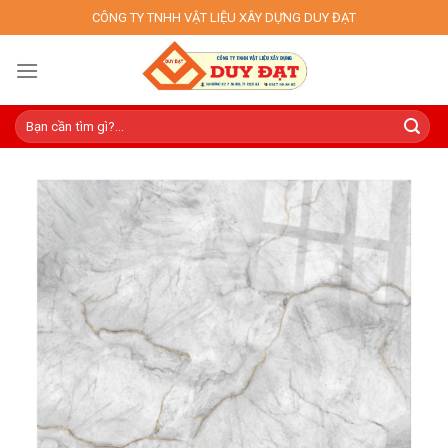
Skip
CÔNG TY TNHH VẬT LIỆU XÂY DỰNG DUY ĐẠT
to
content