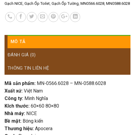
Gạch NICE
,
Gạch Ốp Toilet
,
Gạch Ốp Tường
,
MN0566.6028
,
MN0588.6028
MÔ TẢ
ĐÁNH GIÁ (0)
THÔNG TIN LIÊN HỆ
Mã sản phẩm:
MN-0566.6028 – MN-0588.6028
Xuất xứ:
Việt Nam
Công ty:
Minh Nghĩa
Kích thước:
60×60 80×80
Nhà máy:
NICE
Bề mặt:
Bóng kiến
Thương hiệu:
Apocera