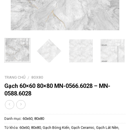
TRANG CHỦ
80X80
/
Gạch 60×60 80×80 MN-0566.6028 – MN-
0588.6028
Danh mục:
60x60
,
80x80
Từ khóa:
60x60
,
80x80
,
Gạch Bóng Kiến
,
Gạch Ceramic
,
Gạch Lát Nền
,