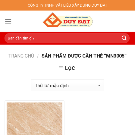
Skip
CÔNG TY TNHH VẬT LIỆU XÂY DỰNG DUY ĐẠT
to
content
TRANG CHỦ
SẢN PHẨM ĐƯỢC GẮN THẺ “MN3005”
/
LỌC