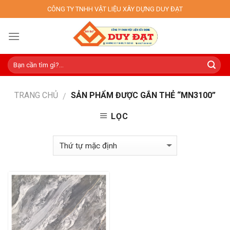
Skip
CÔNG TY TNHH VẬT LIỆU XÂY DỰNG DUY ĐẠT
to
content
TRANG CHỦ
SẢN PHẨM ĐƯỢC GẮN THẺ “MN3100”
/
LỌC