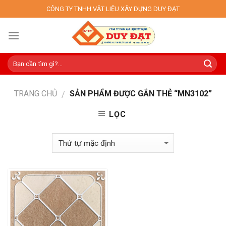
Skip
CÔNG TY TNHH VẬT LIỆU XÂY DỰNG DUY ĐẠT
to
content
TRANG CHỦ
SẢN PHẨM ĐƯỢC GẮN THẺ “MN3102”
/
LỌC