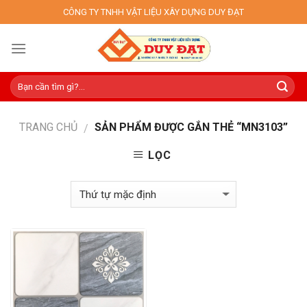
Skip
CÔNG TY TNHH VẬT LIỆU XÂY DỰNG DUY ĐẠT
to
content
TRANG CHỦ
SẢN PHẨM ĐƯỢC GẮN THẺ “MN3103”
/
LỌC