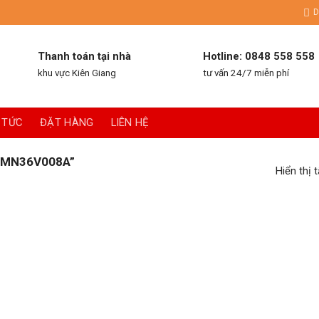
D
Thanh toán tại nhà
Hotline: 0848 558 558
khu vực Kiên Giang
tư vấn 24/7 miễn phí
 TỨC
ĐẶT HÀNG
LIÊN HỆ
“MN36V008A”
Hiển thị 