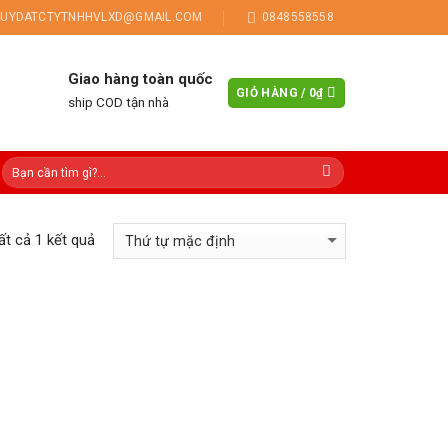
UYDATCTYTNHHVLXD@GMAIL.COM
0848558558
Giao hàng toàn quốc
GIỎ HÀNG /
0
₫
ship COD tận nhà
tất cả 1 kết quả