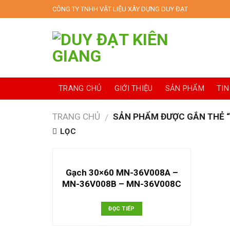
Skip
CÔNG TY TNHH VẬT LIỆU XÂY DỰNG DUY ĐẠT
to
content
TRANG CHỦ
GIỚI THIỆU
SẢN PHẨM
TIN
TRANG CHỦ
SẢN PHẨM ĐƯỢC GẮN THẺ 
/
LỌC
Gạch 30×60 MN-36V008A –
MN-36V008B – MN-36V008C
ĐỌC TIẾP