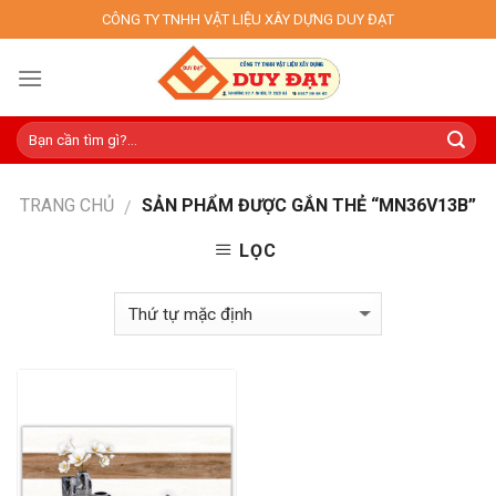
Skip
CÔNG TY TNHH VẬT LIỆU XÂY DỰNG DUY ĐẠT
to
content
TRANG CHỦ
SẢN PHẨM ĐƯỢC GẮN THẺ “MN36V13B”
/
LỌC