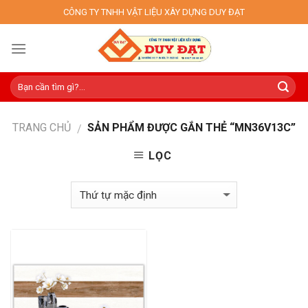
Skip
CÔNG TY TNHH VẬT LIỆU XÂY DỰNG DUY ĐẠT
to
content
TRANG CHỦ
SẢN PHẨM ĐƯỢC GẮN THẺ “MN36V13C”
/
LỌC