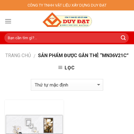
Skip
CÔNG TY TNHH VẬT LIỆU XÂY DỰNG DUY ĐẠT
to
content
TRANG CHỦ
SẢN PHẨM ĐƯỢC GẮN THẺ “MN36V21C”
/
LỌC