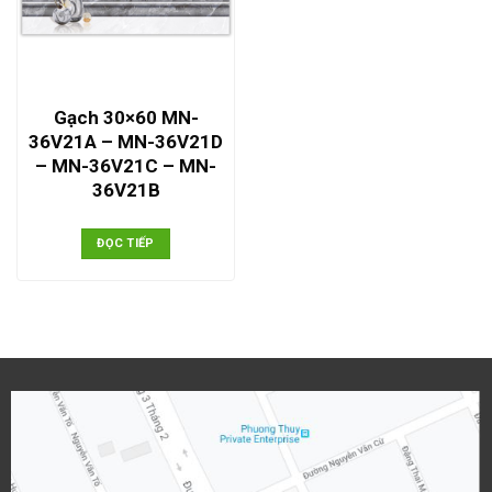
Gạch 30×60 MN-
36V21A – MN-36V21D
– MN-36V21C – MN-
36V21B
ĐỌC TIẾP