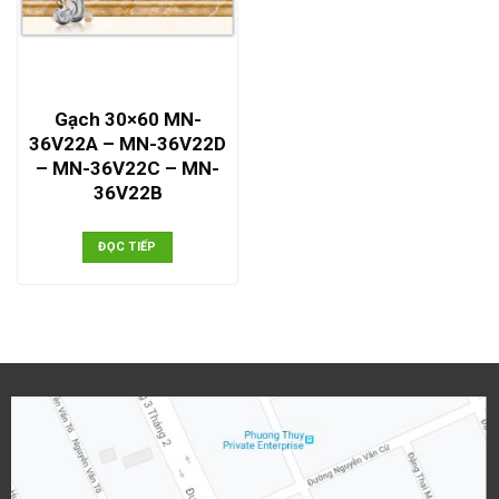
Gạch 30×60 MN-
36V22A – MN-36V22D
– MN-36V22C – MN-
36V22B
ĐỌC TIẾP