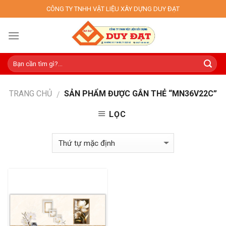
Skip
CÔNG TY TNHH VẬT LIỆU XÂY DỰNG DUY ĐẠT
to
content
TRANG CHỦ
SẢN PHẨM ĐƯỢC GẮN THẺ “MN36V22C”
/
LỌC