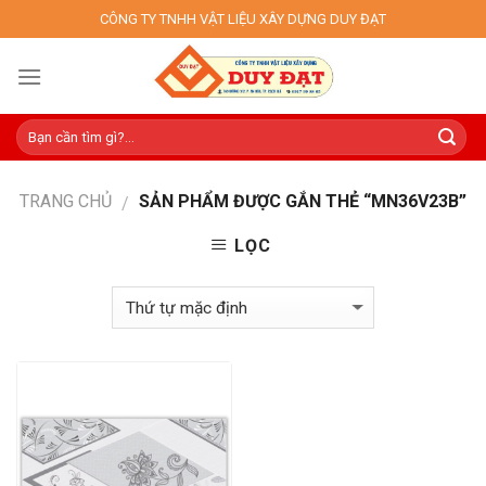
Skip
CÔNG TY TNHH VẬT LIỆU XÂY DỰNG DUY ĐẠT
to
content
TRANG CHỦ
SẢN PHẨM ĐƯỢC GẮN THẺ “MN36V23B”
/
LỌC