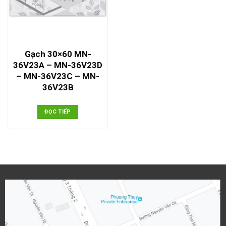
Gạch 30×60 MN-
36V23A – MN-36V23D
– MN-36V23C – MN-
36V23B
ĐỌC TIẾP