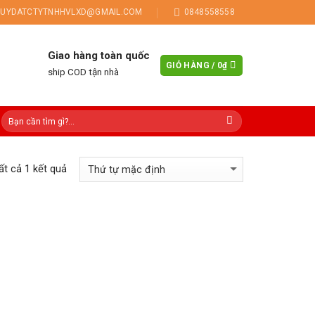
UYDATCTYTNHHVLXD@GMAIL.COM
0848558558
Giao hàng toàn quốc
GIỎ HÀNG /
0
₫
ship COD tận nhà
tất cả 1 kết quả