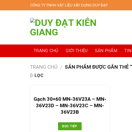
Skip
CÔNG TY TNHH VẬT LIỆU XÂY DỰNG DUY ĐẠT
to
content
TRANG CHỦ
GIỚI THIỆU
SẢN PHẨM
TIN
TRANG CHỦ
SẢN PHẨM ĐƯỢC GẮN THẺ 
/
LỌC
Gạch 30×60 MN-36V23A – MN-
36V23D – MN-36V23C – MN-
36V23B
ĐỌC TIẾP