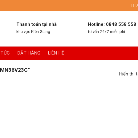
D
Thanh toán tại nhà
Hotline: 0848 558 558
khu vực Kiên Giang
tư vấn 24/7 miễn phí
 TỨC
ĐẶT HÀNG
LIÊN HỆ
“MN36V23C”
Hiển thị 