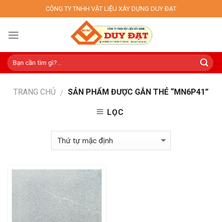
Skip
CÔNG TY TNHH VẬT LIỆU XÂY DỰNG DUY ĐẠT
to
content
TRANG CHỦ
SẢN PHẨM ĐƯỢC GẮN THẺ “MN6P41”
/
LỌC