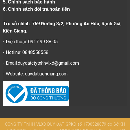
5.
Chính sách bảo hành
6.
Chính sách đổi trả,hoàn tiền
Trụ sở chính: 769 Đường 3/2, Phường An Hòa, Rạch Giá,
Kiên Giang.
- Điện thoại: 0917 99 88 05
- Hotline: 0848558558
- Email:duydatctytnhhvlxd@gmail.com
- Website:
duydatkiengiang.com
CÔNG TY TNHH VLXD DUY ĐẠT GPKD số 1700528679 do Sở KH