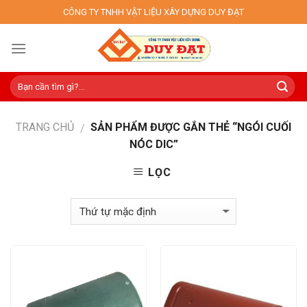
Skip
CÔNG TY TNHH VẬT LIỆU XÂY DỰNG DUY ĐẠT
to
content
TRANG CHỦ
SẢN PHẨM ĐƯỢC GẮN THẺ “NGÓI CUỐI
/
NÓC DIC”
LỌC