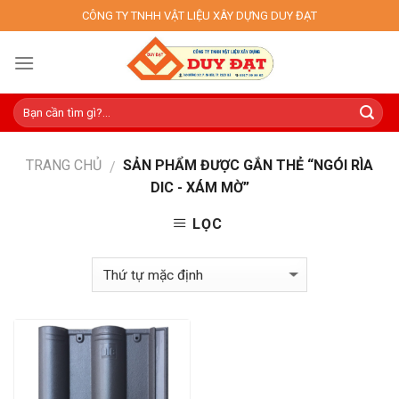
Skip
CÔNG TY TNHH VẬT LIỆU XÂY DỰNG DUY ĐẠT
to
content
TRANG CHỦ
SẢN PHẨM ĐƯỢC GẮN THẺ “NGÓI RÌA
/
DIC - XÁM MỜ”
LỌC