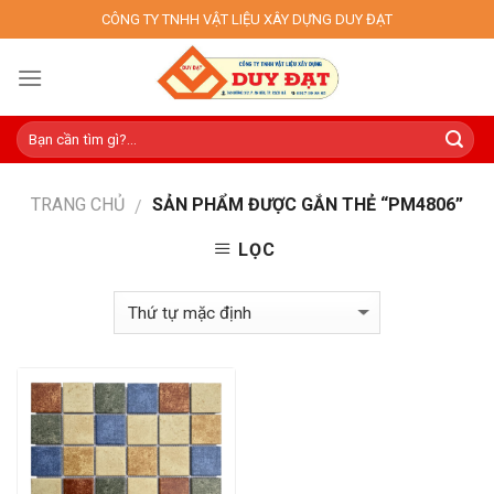
Skip
CÔNG TY TNHH VẬT LIỆU XÂY DỰNG DUY ĐẠT
to
content
TRANG CHỦ
SẢN PHẨM ĐƯỢC GẮN THẺ “PM4806”
/
LỌC