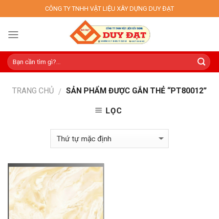
Skip
CÔNG TY TNHH VẬT LIỆU XÂY DỰNG DUY ĐẠT
to
content
TRANG CHỦ
SẢN PHẨM ĐƯỢC GẮN THẺ “PT80012”
/
LỌC