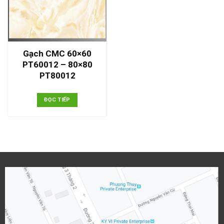
Gạch CMC 60×60
PT60012 – 80×80
PT80012
ĐỌC TIẾP