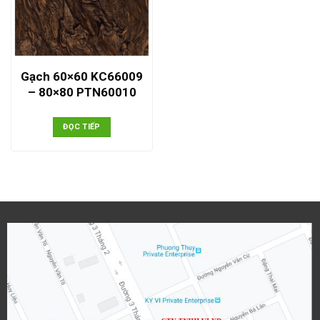
Gạch 60×60 KC66009
– 80×80 PTN60010
ĐỌC TIẾP