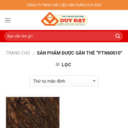
Skip
CÔNG TY TNHH VẬT LIỆU XÂY DỰNG DUY ĐẠT
to
content
TRANG CHỦ
SẢN PHẨM ĐƯỢC GẮN THẺ “PTN60010”
/
LỌC