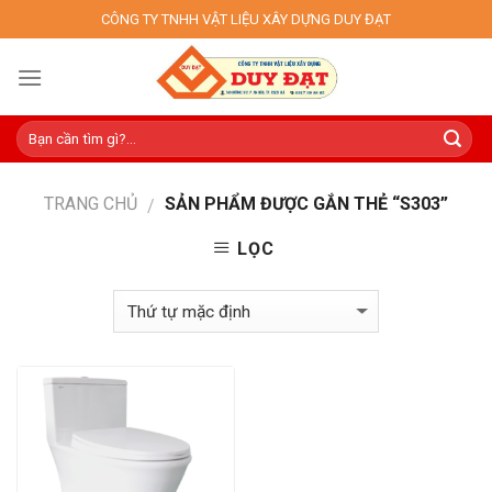
Skip
CÔNG TY TNHH VẬT LIỆU XÂY DỰNG DUY ĐẠT
to
content
TRANG CHỦ
SẢN PHẨM ĐƯỢC GẮN THẺ “S303”
/
LỌC