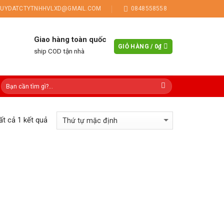
UYDATCTYTNHHVLXD@GMAIL.COM
0848558558
Giao hàng toàn quốc
GIỎ HÀNG /
0
₫
ship COD tận nhà
tất cả 1 kết quả