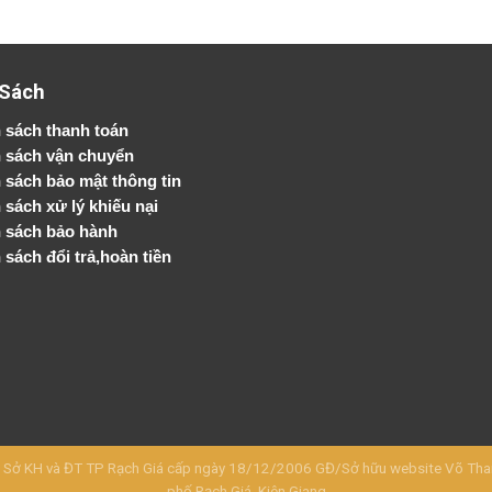
 Sách
 sách thanh toán
 sách vận chuyển
h sách bảo mật thông tin
 sách xử lý khiếu nại
 sách bảo hành
 sách đổi trả,hoàn tiền
KH và ĐT TP Rạch Giá cấp ngày 18/12/2006 GĐ/Sở hữu website Võ Thanh 
phố Rạch Giá, Kiên Giang