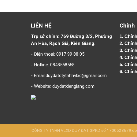
LIÊN HỆ
Chính
Trụ sở chính: 769 Đường 3/2, Phường
1.
Chính
An Hòa, Rạch Giá, Kiên Giang.
2.
Chính
3. Chín
- Điện thoại: 0917 99 88 05
4.
Chính
- Hotline: 0848558558
5.
Chính
6.
Chính
- Email:duydatctytnhhvlxd@gmail.com
- Website:
duydatkiengiang.com
CÔNG TY TNHH VLXD DUY ĐẠT GPKD số 1700528679 do Sở 