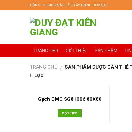
Skip
CÔNG TY TNHH VẬT LIỆU XÂY DỰNG DUY ĐẠT
to
content
TRANG CHỦ
GIỚI THIỆU
SẢN PHẨM
TIN
TRANG CHỦ
SẢN PHẨM ĐƯỢC GẮN THẺ “
/
LỌC
Gạch CMC SG81006 80X80
ĐỌC TIẾP