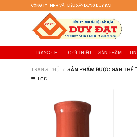
Skip
CÔNG TY TNHH VẬT LIỆU XÂY DỰNG DUY ĐẠT
to
content
TRANG CHỦ
GIỚI THIỆU
SẢN PHẨM
TIN
TRANG CHỦ
SẢN PHẨM ĐƯỢC GẮN THẺ “
/
LỌC