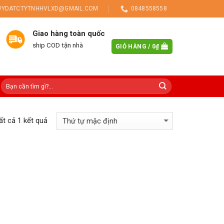
UYDATCTYTNHHVLXD@GMAIL.COM
0848558558
Giao hàng toàn quốc
ship COD tận nhà
GIỎ HÀNG /
0
₫
tất cả 1 kết quả