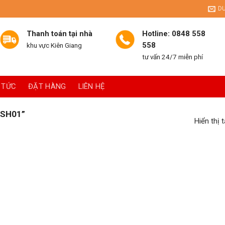
D
Thanh toán tại nhà
Hotline: 0848 558
558
khu vực Kiên Giang
tư vấn 24/7 miễn phí
 TỨC
ĐẶT HÀNG
LIÊN HỆ
SH01”
Hiển thị 