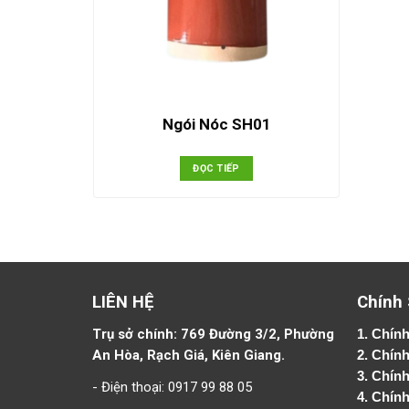
Ngói Nóc SH01
ĐỌC TIẾP
LIÊN HỆ
Chính
Trụ sở chính: 769 Đường 3/2, Phường
1.
Chính
An Hòa, Rạch Giá, Kiên Giang.
2.
Chính
3. Chín
- Điện thoại: 0917 99 88 05
4.
Chính