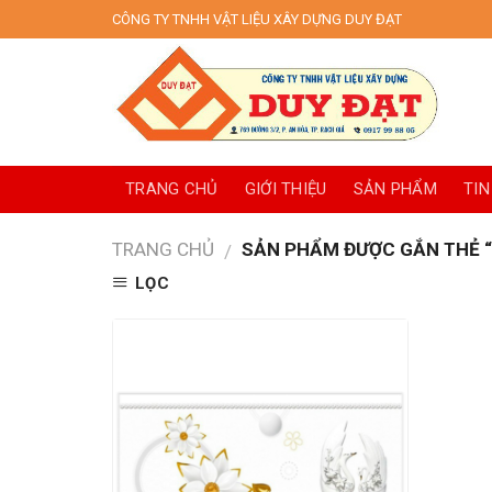
Skip
CÔNG TY TNHH VẬT LIỆU XÂY DỰNG DUY ĐẠT
to
content
TRANG CHỦ
GIỚI THIỆU
SẢN PHẨM
TIN
TRANG CHỦ
SẢN PHẨM ĐƯỢC GẮN THẺ “
/
LỌC