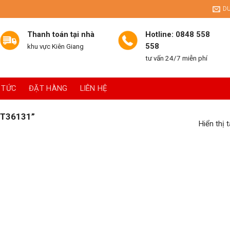
D
Thanh toán tại nhà
Hotline: 0848 558
558
khu vực Kiên Giang
tư vấn 24/7 miễn phí
 TỨC
ĐẶT HÀNG
LIÊN HỆ
T36131”
Hiển thị 