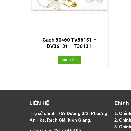
Gạch 30×60 TV36131 –
DV36131 – T36131
ĐỌC TIẾP
LIÊN HỆ
Chính
Trụ sở chính: 769 Đường 3/2, Phường
1.
Chính
An Hòa, Rạch Giá, Kiên Giang.
2.
Chính
3. Chín
- Điện thoại: 0917 99 88 05