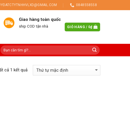
UYDATCTYTNHHVLXD@GMAIL.COM
0848558558
Giao hàng toàn quốc
ship COD tận nhà
GIỎ HÀNG /
0
₫
tất cả 1 kết quả