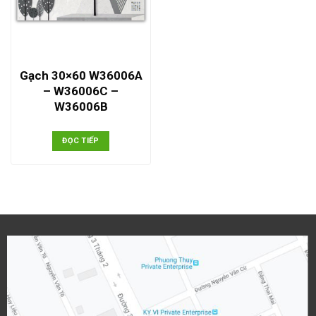
Gạch 30×60 W36006A
– W36006C –
W36006B
ĐỌC TIẾP