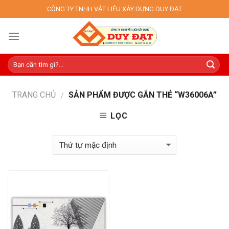
Skip
CÔNG TY TNHH VẬT LIỆU XÂY DỰNG DUY ĐẠT
to
content
TRANG CHỦ
SẢN PHẨM ĐƯỢC GẮN THẺ “W36006A”
/
LỌC