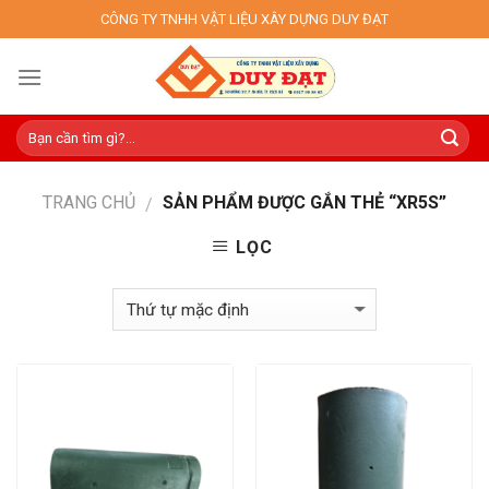
Skip
CÔNG TY TNHH VẬT LIỆU XÂY DỰNG DUY ĐẠT
to
content
TRANG CHỦ
SẢN PHẨM ĐƯỢC GẮN THẺ “XR5S”
/
LỌC