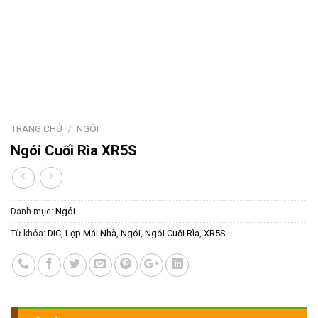
TRANG CHỦ
NGÓI
/
Ngói Cuối Rìa XR5S
Danh mục:
Ngói
Từ khóa:
DIC
,
Lợp Mái Nhà
,
Ngói
,
Ngói Cuối Rìa
,
XR5S