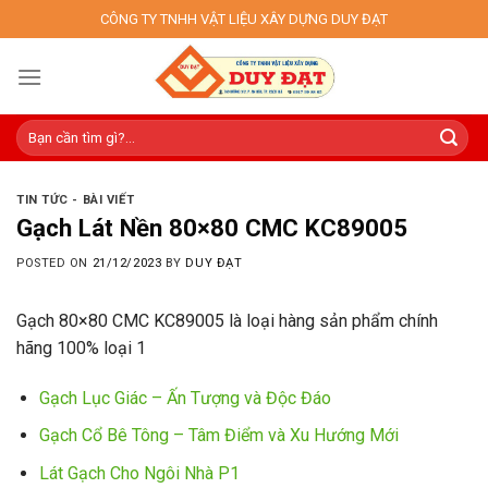
Skip
CÔNG TY TNHH VẬT LIỆU XÂY DỰNG DUY ĐẠT
to
content
TIN TỨC - BÀI VIẾT
Gạch Lát Nền 80×80 CMC KC89005
POSTED ON
21/12/2023
BY
DUY ĐẠT
Gạch 80×80 CMC KC89005 là loại hàng sản phẩm chính
hãng 100% loại 1
Gạch Lục Giác – Ấn Tượng và Độc Đáo
Gạch Cổ Bê Tông – Tâm Điểm và Xu Hướng Mới
Lát Gạch Cho Ngôi Nhà P1