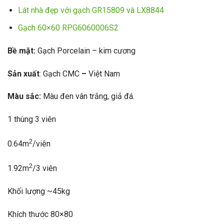
Lát nhà đẹp với gạch GR15809 và LX8844
Gạch 60×60 RPG6060006S2
Bề mặt:
Gạch Porcelain – kim cương
Sản xuất
: Gạch CMC
–
Việt Nam
Màu sắc:
Màu đen vân trắng, giả đá.
1 thùng 3 viên
2
0.64m
/viên
2
1.92m
/3 viên
Khối lượng ~45kg
Khích thước 80×80