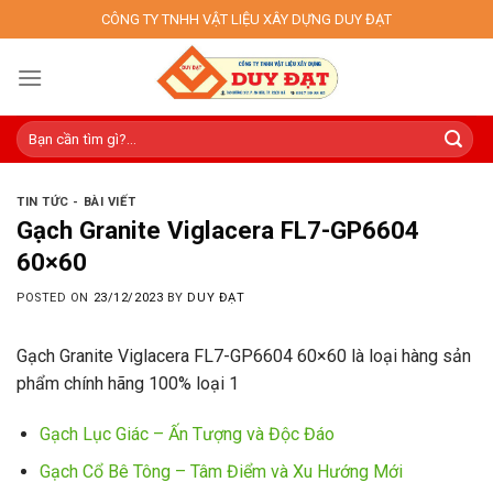
Skip
CÔNG TY TNHH VẬT LIỆU XÂY DỰNG DUY ĐẠT
to
content
TIN TỨC - BÀI VIẾT
Gạch Granite Viglacera FL7-GP6604
60×60
POSTED ON
23/12/2023
BY
DUY ĐẠT
Gạch Granite Viglacera FL7-GP6604 60×60 là loại hàng sản
phẩm chính hãng 100% loại 1
Gạch Lục Giác – Ấn Tượng và Độc Đáo
Gạch Cổ Bê Tông – Tâm Điểm và Xu Hướng Mới