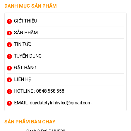
DANH MỤC SẢN PHẨM
GIỚI THIỆU
SẢN PHẨM
TIN TỨC
TUYỂN DỤNG
ĐẶT HÀNG
LIÊN HỆ
HOTLINE : 0848.558.558
EMAIL: duydatctytnhhvlxd@gmail.com
SẢN PHẨM BÁN CHẠY