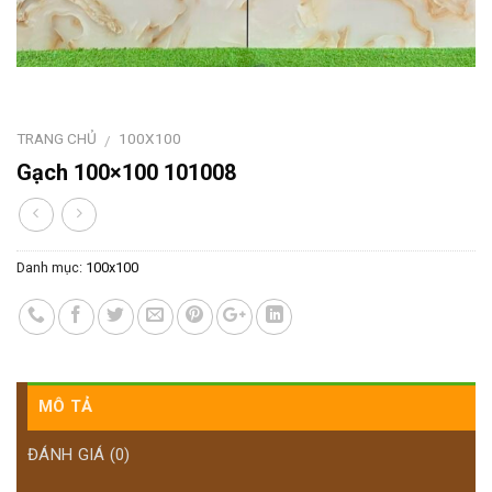
TRANG CHỦ
100X100
/
Gạch 100×100 101008
Danh mục:
100x100
MÔ TẢ
ĐÁNH GIÁ (0)