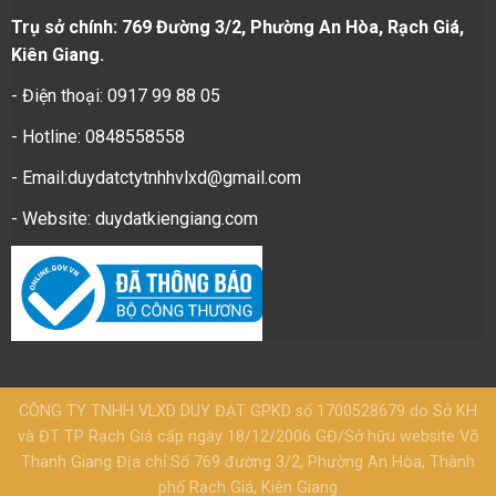
Trụ sở chính: 769 Đường 3/2, Phường An Hòa, Rạch Giá,
Kiên Giang.
- Điện thoại: 0917 99 88 05
- Hotline: 0848558558
- Email:duydatctytnhhvlxd@gmail.com
- Website:
duydatkiengiang.com
CÔNG TY TNHH VLXD DUY ĐẠT GPKD số 1700528679 do Sở KH
và ĐT TP Rạch Giá cấp ngày 18/12/2006 GĐ/Sở hữu website Võ
Thanh Giang Địa chỉ:Số 769 đường 3/2, Phường An Hòa, Thành
phố Rạch Giá, Kiên Giang