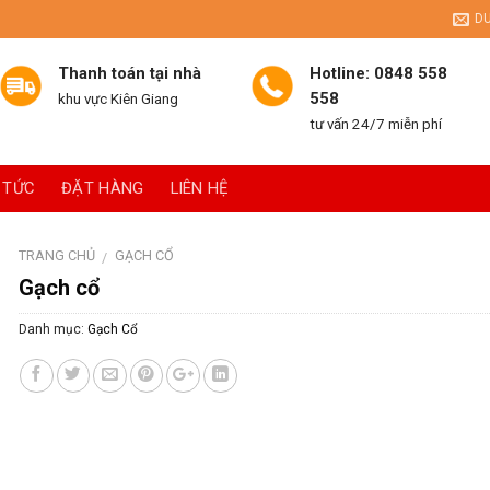
D
Thanh toán tại nhà
Hotline: 0848 558
558
khu vực Kiên Giang
tư vấn 24/7 miễn phí
 TỨC
ĐẶT HÀNG
LIÊN HỆ
TRANG CHỦ
GẠCH CỔ
/
Gạch cổ
Danh mục:
Gạch Cổ