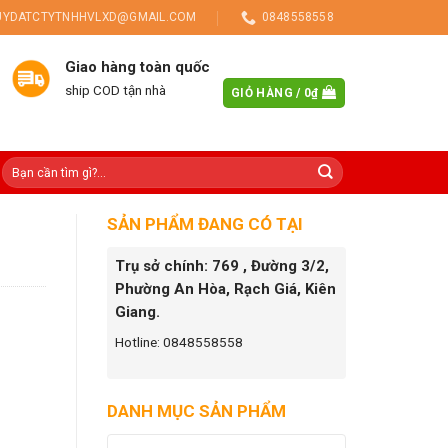
UYDATCTYTNHHVLXD@GMAIL.COM
0848558558
Giao hàng toàn quốc
ship COD tận nhà
GIỎ HÀNG /
0
₫
SẢN PHẨM ĐANG CÓ TẠI
Trụ sở chính: 769 , Đường 3/2,
Phường An Hòa, Rạch Giá, Kiên
Giang.
Hotline: 0848558558
DANH MỤC SẢN PHẨM