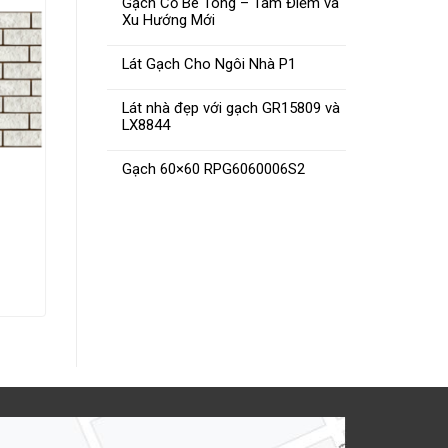
Gạch Cổ Bê Tông – Tâm Điểm và
Xu Hướng Mới
ĐỌC TIẾP
Lát Gạch Cho Ngôi Nhà P1
Lát nhà đẹp với gạch GR15809 và
LX8844
Gạch 60×60 RPG6060006S2