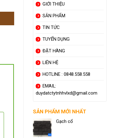
GIỚI THIỆU
SẢN PHẨM
TIN TỨC
TUYỂN DỤNG
ĐẶT HÀNG
LIÊN HỆ
HOTLINE : 0848.558.558
EMAIL:
duydatctytnhhvlxd@gmail.com
SẢN PHẨM MỚI NHẤT
Gạch cổ