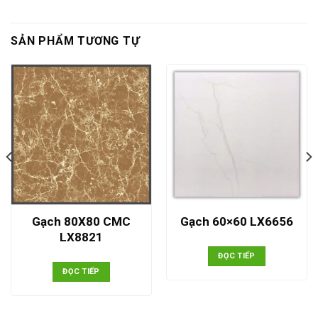
SẢN PHẨM TƯƠNG TỰ
Gạch 80X80 CMC
Gạch 60×60 LX6656
LX8821
ĐỌC TIẾP
ĐỌC TIẾP