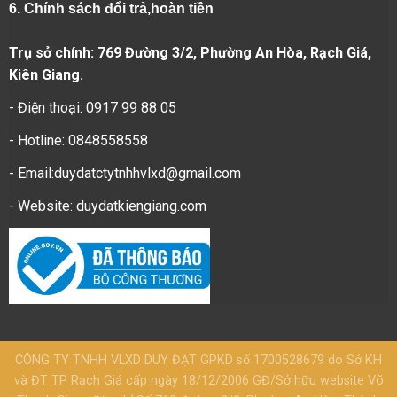
6.
Chính sách đổi trả,hoàn tiền
Trụ sở chính: 769 Đường 3/2, Phường An Hòa, Rạch Giá,
Kiên Giang.
- Điện thoại: 0917 99 88 05
- Hotline: 0848558558
- Email:duydatctytnhhvlxd@gmail.com
- Website:
duydatkiengiang.com
CÔNG TY TNHH VLXD DUY ĐẠT GPKD số 1700528679 do Sở KH
và ĐT TP Rạch Giá cấp ngày 18/12/2006 GĐ/Sở hữu website Võ