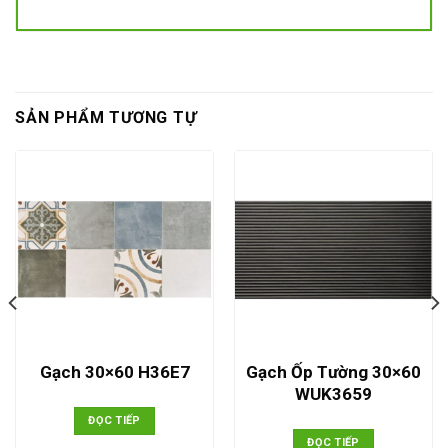
SẢN PHẨM TƯƠNG TỰ
Gạch Ốp Tường 30×60
Gạch 30×60 H36E7
WUK3659
ĐỌC TIẾP
ĐỌC TIẾP