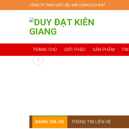
Skip
CÔNG TY TNHH VẬT LIỆU XÂY DỰNG DUY ĐẠT
to
content
TRANG CHỦ
GIỚI THIỆU
SẢN PHẨM
TIN
ĐÁNH GIÁ (0)
THÔNG TIN LIÊN HỆ