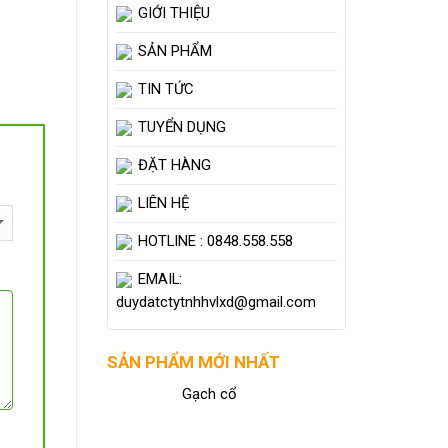
GIỚI THIỆU
SẢN PHẨM
TIN TỨC
TUYỂN DỤNG
ĐẶT HÀNG
LIÊN HỆ
HOTLINE : 0848.558.558
EMAIL:
duydatctytnhhvlxd@gmail.com
SẢN PHẨM MỚI NHẤT
Gạch cổ