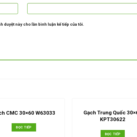
h duyệt này cho lần bình luận kế tiếp của tôi.
Gạch Trung Quốc 30×
ch CMC 30×60 W63033
KPT30622
ĐỌC TIẾP
ĐỌC TIẾP