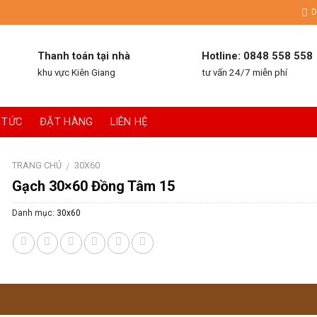
D
Thanh toán tại nhà
Hotline: 0848 558 558
khu vực Kiên Giang
tư vấn 24/7 miễn phí
 TỨC
ĐẶT HÀNG
LIÊN HỆ
TRANG CHỦ
30X60
/
Gạch 30×60 Đồng Tâm 15
Danh mục:
30x60