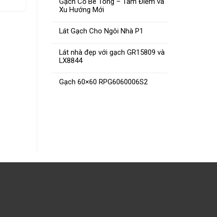
Gạch Cổ Bê Tông – Tâm Điểm và
Xu Hướng Mới
Lát Gạch Cho Ngôi Nhà P1
Lát nhà đẹp với gạch GR15809 và
LX8844
Gạch 30×60 PAK376N –
Gạch
Gạch 60×60 RPG6060006S2
PAK376V – PAK376D
GP36
ĐỌC TIẾP