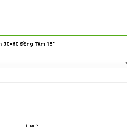
ạch 30×60 Đồng Tâm 15”
Email
*