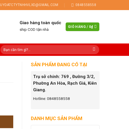
UYDATCTYTNHHVLXD@GMAIL.COM
0848558558
Giao hàng toàn quốc
GIỎ HÀNG /
0
₫
ship COD tận nhà
SẢN PHẨM ĐANG CÓ TẠI
Trụ sở chính: 769 , Đường 3/2,
Phường An Hòa, Rạch Giá, Kiên
Giang.
Hotline: 0848558558
DANH MỤC SẢN PHẨM