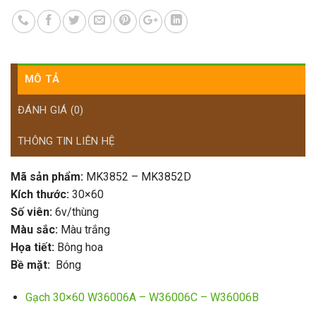
MÔ TẢ
ĐÁNH GIÁ (0)
THÔNG TIN LIÊN HỆ
Mã sản phẩm:
MK3852 – MK3852D
Kích thước:
30×60
Số viên:
6v/thùng
Màu sắc:
Màu trắng
Họa tiết:
Bông hoa
Bề mặt:
Bóng
Gạch 30×60 W36006A – W36006C – W36006B