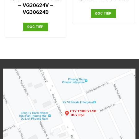
– VG30624V –
VG30624D
ĐỌC TIẾP
ĐỌC TIẾP