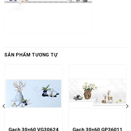
SẢN PHẨM TƯƠNG TỰ
Gạch 30×60 VG30624
Gạch 30×60 GP36011