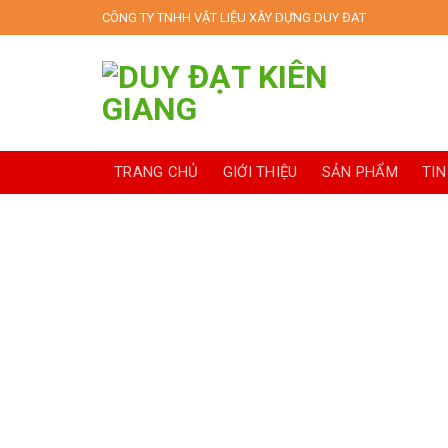
Skip
CÔNG TY TNHH VẬT LIỆU XÂY DỰNG DUY ĐẠT
to
content
TRANG CHỦ
GIỚI THIỆU
SẢN PHẨM
TIN