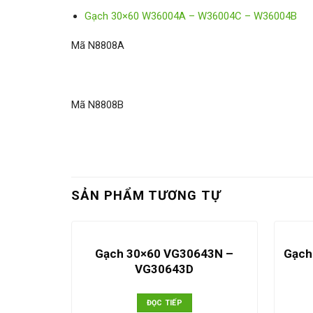
Gạch 30×60 W36004A – W36004C – W36004B
Mã N8808A
Mã N8808B
SẢN PHẨM TƯƠNG TỰ
Gạch 30×60 VG30643N –
Gạch
VG30643D
ĐỌC TIẾP