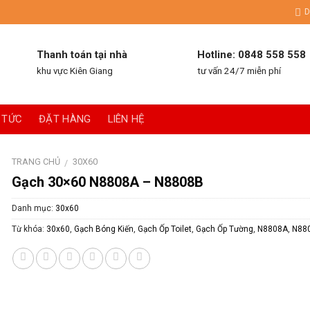
D
Thanh toán tại nhà
Hotline: 0848 558 558
khu vực Kiên Giang
tư vấn 24/7 miễn phí
 TỨC
ĐẶT HÀNG
LIÊN HỆ
TRANG CHỦ
30X60
/
Gạch 30×60 N8808A – N8808B
Danh mục:
30x60
Từ khóa:
30x60
,
Gạch Bóng Kiến
,
Gạch Ốp Toilet
,
Gạch Ốp Tường
,
N8808A
,
N88