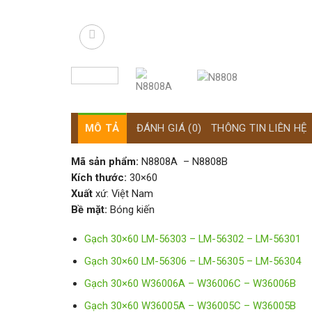
MÔ TẢ
ĐÁNH GIÁ (0)
THÔNG TIN LIÊN HỆ
Mã sản phẩm:
N8808A – N8808B
Kích thước:
30×60
Xuất
xứ: Việt Nam
Bề mặt:
Bóng kiến
Gạch 30×60 LM-56303 – LM-56302 – LM-56301
Gạch 30×60 LM-56306 – LM-56305 – LM-56304
Gạch 30×60 W36006A – W36006C – W36006B
Gạch 30×60 W36005A – W36005C – W36005B