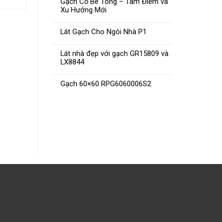
Gạch Cổ Bê Tông – Tâm Điểm và
Xu Hướng Mới
Lát Gạch Cho Ngôi Nhà P1
Lát nhà đẹp với gạch GR15809 và
LX8844
Gạch
Gạch 30×60 MK23302
Gạch 60×60 RPG6060006S2
ĐỌC TIẾP