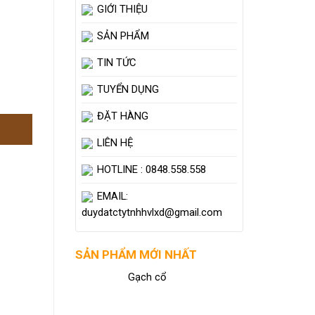
GIỚI THIỆU
SẢN PHẨM
TIN TỨC
TUYỂN DỤNG
ĐẶT HÀNG
LIÊN HỆ
HOTLINE : 0848.558.558
EMAIL:
duydatctytnhhvlxd@gmail.com
SẢN PHẨM MỚI NHẤT
Gạch cổ