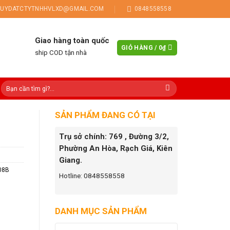
UYDATCTYTNHHVLXD@GMAIL.COM
0848558558
Giao hàng toàn quốc
GIỎ HÀNG /
0
₫
ship COD tận nhà
SẢN PHẨM ĐANG CÓ TẠI
Trụ sở chính: 769 , Đường 3/2,
Phường An Hòa, Rạch Giá, Kiên
Giang.
08B
Hotline: 0848558558
DANH MỤC SẢN PHẨM