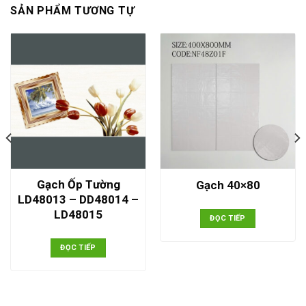
SẢN PHẨM TƯƠNG TỰ
Gạch Ốp Tường
Gạch 40×80
LD48013 – DD48014 –
LD48015
ĐỌC TIẾP
ĐỌC TIẾP