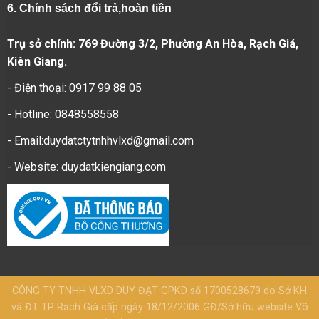
6.
Chính sách đổi trả,hoàn tiền
Trụ sở chính: 769 Đường 3/2, Phường An Hòa, Rạch Giá,
Kiên Giang.
- Điện thoại: 0917 99 88 05
- Hotline: 0848558558
- Email:duydatctytnhhvlxd@gmail.com
- Website:
duydatkiengiang.com
CÔNG TY TNHH VLXD DUY ĐẠT GPKD số 1700528679 do Sở KH
và ĐT TP Rạch Giá cấp ngày 18/12/2006 GĐ/Sở hữu website Võ