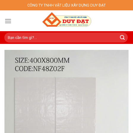
Skip
CÔNG TY TNHH VẬT LIỆU XÂY DỰNG DUY ĐẠT
to
content