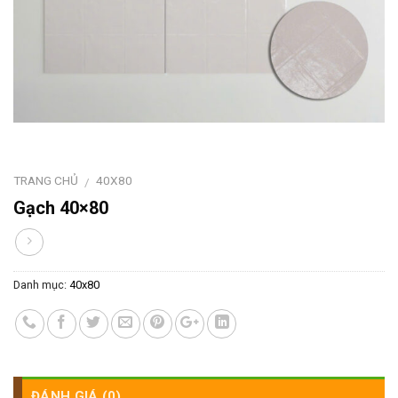
TRANG CHỦ
40X80
/
Gạch 40×80
Danh mục:
40x80
ĐÁNH GIÁ (0)