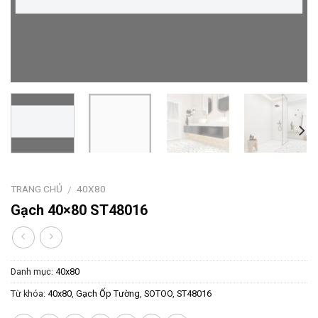
TRANG CHỦ
40X80
/
Gạch 40×80 ST48016
Danh mục:
40x80
Từ khóa:
40x80
,
Gạch Ốp Tường
,
SOTOO
,
ST48016