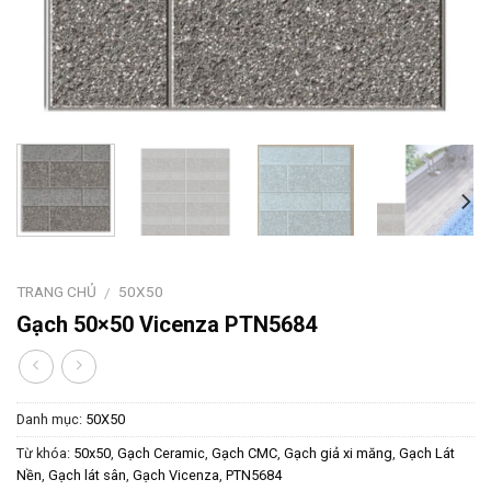
TRANG CHỦ
50X50
/
Gạch 50×50 Vicenza PTN5684
Danh mục:
50X50
Từ khóa:
50x50
,
Gạch Ceramic
,
Gạch CMC
,
Gạch giả xi măng
,
Gạch Lát
Nền
,
Gạch lát sân
,
Gạch Vicenza
,
PTN5684