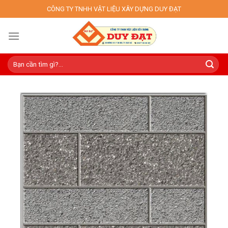
Skip
CÔNG TY TNHH VẬT LIỆU XÂY DỰNG DUY ĐẠT
to
content