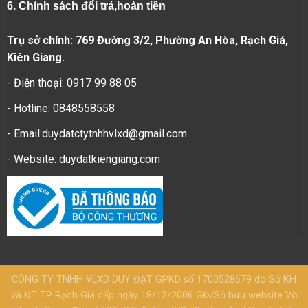
6.
Chính sách đổi trả,hoàn tiền
Trụ sở chính: 769 Đường 3/2, Phường An Hòa, Rạch Giá,
Kiên Giang.
- Điện thoại: 0917 99 88 05
- Hotline: 0848558558
- Email:duydatctytnhhvlxd@gmail.com
- Website:
duydatkiengiang.com
CÔNG TY TNHH VLXD DUY ĐẠT GPKD số 1700528679 do Sở KH
và ĐT TP Rạch Giá cấp ngày 18/12/2006 GĐ/Sở hữu website Võ