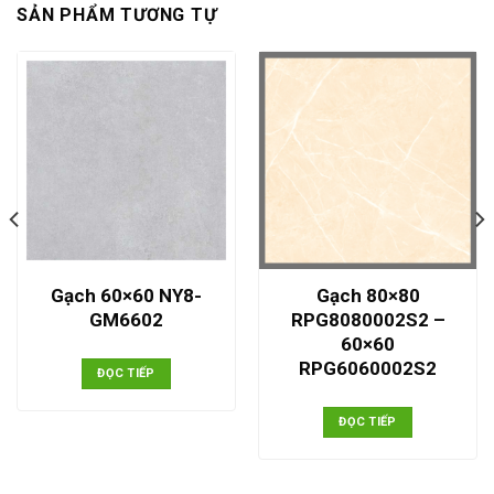
SẢN PHẨM TƯƠNG TỰ
Gạch 60×60 NY8-
Gạch 80×80
GM6602
RPG8080002S2 –
60×60
RPG6060002S2
ĐỌC TIẾP
ĐỌC TIẾP