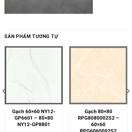
SẢN PHẨM TƯƠNG TỰ
Gạch 60×60 NY12-
Gạch 80×80
GP6601 – 80×80
RPG8080002S2 –
NY12-GP8801
60×60
RPG6060002S2