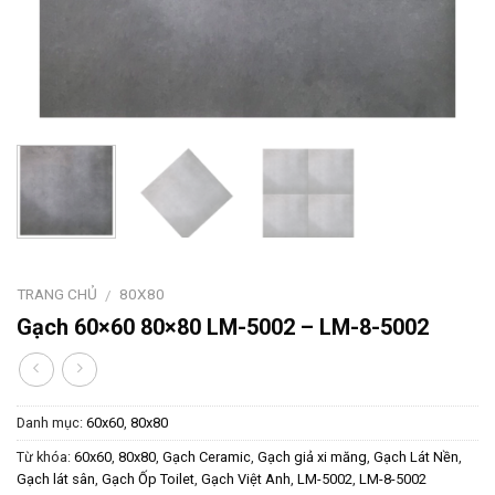
TRANG CHỦ
80X80
/
Gạch 60×60 80×80 LM-5002 – LM-8-5002
Danh mục:
60x60
,
80x80
Từ khóa:
60x60
,
80x80
,
Gạch Ceramic
,
Gạch giả xi măng
,
Gạch Lát Nền
,
Gạch lát sân
,
Gạch Ốp Toilet
,
Gạch Việt Anh
,
LM-5002
,
LM-8-5002