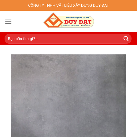
Skip
CÔNG TY TNHH VẬT LIỆU XÂY DỰNG DUY ĐẠT
to
content