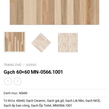
TRANG CHỦ
60X60
/
Gạch 60×60 MN-0566.1001
Danh mục:
60x60
Từ khóa:
60x60
,
Gạch Ceramic
,
Gạch giả gỗ
,
Gạch Lát Nền
,
Gạch NICE
,
Gạch ốp ban công
,
Gạch Ốp Toilet
,
MN0566.1001