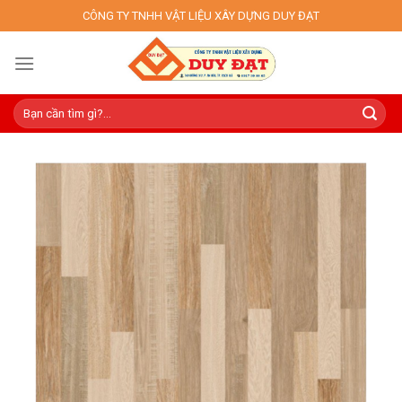
Skip
CÔNG TY TNHH VẬT LIỆU XÂY DỰNG DUY ĐẠT
to
content