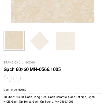
TRANG CHỦ
60X60
/
Gạch 60×60 MN-0566.1005
Danh mục:
60x60
Từ khóa:
60x60
,
Gạch Bóng Kiến
,
Gạch Ceramic
,
Gạch Lát Nền
,
Gạch
NICE
,
Gạch Ốp Toilet
,
Gạch Ốp Tường
,
MN0566.1005