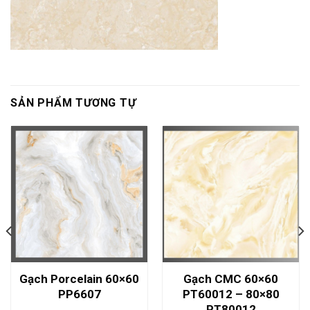
SẢN PHẨM TƯƠNG TỰ
Gạch Porcelain 60×60
Gạch CMC 60×60
PP6607
PT60012 – 80×80
PT80012