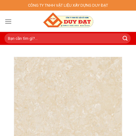
Skip
CÔNG TY TNHH VẬT LIỆU XÂY DỰNG DUY ĐẠT
to
content