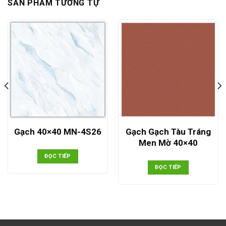
SẢN PHẨM TƯƠNG TỰ
Gạch Gạch Tàu Tráng
Gạch 40×40 MN-4S26
Men Mờ 40×40
ĐỌC TIẾP
ĐỌC TIẾP