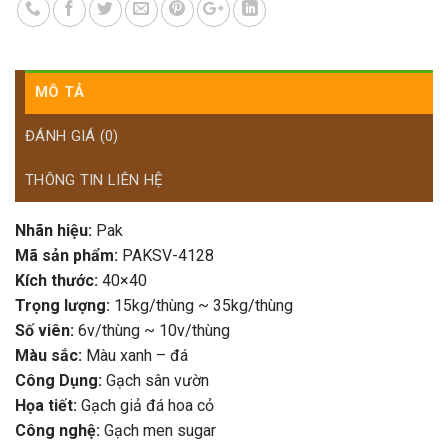
MÔ TẢ
ĐÁNH GIÁ (0)
THÔNG TIN LIÊN HỆ
Nhãn hiệu:
Pak
Mã sản phẩm:
PAKSV-4128
Kích thước:
40×40
Trọng lượng:
15kg/thùng ~ 35kg/thùng
Số viên:
6v/thùng ~ 10v/thùng
Màu sắc:
Màu xanh – đá
Công Dụng:
Gạch sân vườn
Họa tiết:
Gạch giả đá hoa cỏ
Công nghệ:
Gạch men sugar