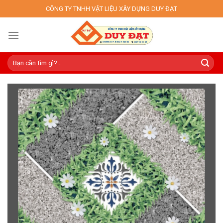
Skip
CÔNG TY TNHH VẬT LIỆU XÂY DỰNG DUY ĐẠT
to
content