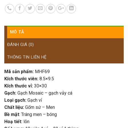
MÔ TẢ
ĐÁNH GIÁ (0)
THÔNG TIN LIÊN HỆ
Mã sản phẩm:
MHF69
Kích thước viên:
8.5×9.5
Kích thước vỉ:
30×30
Gạch:
Gạch Mosaic – gạch vảy cá
Loại gạch:
Gạch vỉ
Chất liệu:
Gốm sứ – Men
Bề mặt
: Tráng men – bóng
Hoạ tiết:
lõn