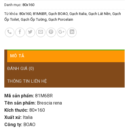
Danh mục:
80x160
Từ khóa:
80x160
,
81M6BR
,
Gạch BOAO
,
Gạch Italia
,
Gạch Lát Nền
,
Gạch
Ốp Toilet
,
Gạch Ốp Tường
,
Gạch Porcelain
MÔ TẢ
ĐÁNH GIÁ (0)
THÔNG TIN LIÊN HỆ
Mã sản phẩm:
81M6BR
Tên sản phẩm:
Brescia rena
Kích thước:
80×160
Xuất xứ:
Italia
Công ty:
BOAO