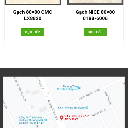
Gạch 80×80 CMC
Gạch NICE 80×80
LX8820
0188-6006
ĐỌC TIẾP
ĐỌC TIẾP