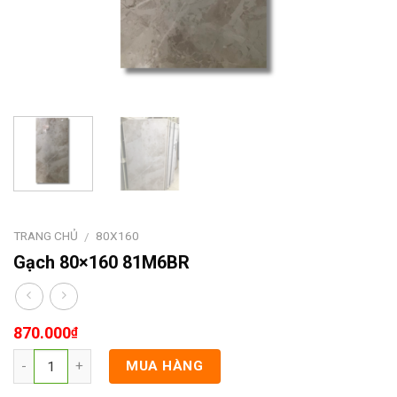
TRANG CHỦ
80X160
/
Gạch 80×160 81M6BR
870.000
₫
MUA HÀNG